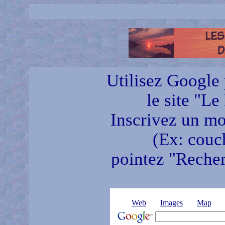
Utilisez Google 
le site "Le
Inscrivez un mot
(Ex: couch
pointez "Recherc
Web
Images
Map