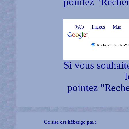
pointez "Recherc
Web
Images
Map
Recherche sur le We
Si vous souhait
l
pointez "Reche
Ce site est hébergé par: