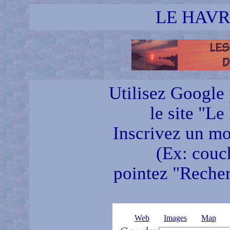
LE HAVRE
Utilisez Google 
le site "Le
Inscrivez un mot
(Ex: couch
pointez "Recherc
Web
Images
Map