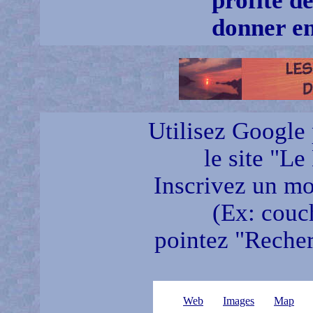
profite d
donner en 
Utilisez Google 
le site "Le
Inscrivez un mot
(Ex: couch
pointez "Recherc
Web
Images
Map