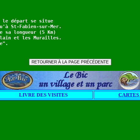
 le départ se situe 

u'à St-Fabien-sur-Mer.

e sa longueur (5 Km)

lain et les Murailles.

LIVRE DES VISITES
CARTES