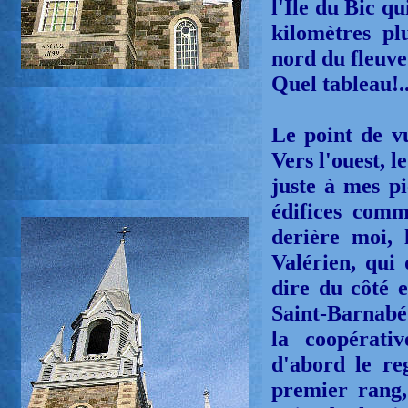
l'Île du Bic qu
kilomètres pl
nord du fleuve
Quel tableau!..
Le point de vu
Vers l'ouest, 
juste à mes pie
édifices comm
derière moi, 
Valérien, qui 
dire du côté e
Saint-Barnabé 
la coopérativ
d'abord le reg
premier rang,