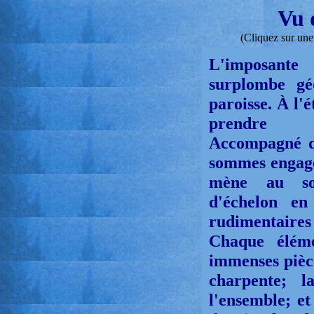
Vu 
(Cliquez sur une
L'imposante
surplombe gé
paroisse.
À l'é
prendre qu
Accompagné d
sommes engagés
mène au so
d'échelon en
rudimentaires
Chaque éléme
immenses pièce
charpente; l
l'ensemble; et 