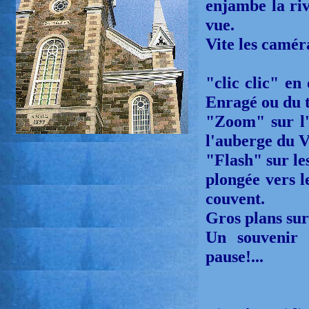
enjambe la riv
vue.
Vite les caméras
"clic clic" en
Enragé ou du t
"Zoom" sur l'
l'auberge du V
"Flash" sur le
plongée vers l
couvent.
Gros plans sur
Un souvenir 
pause!...