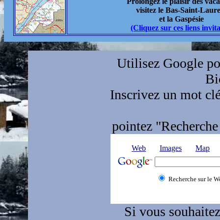
Prolongez le plaisir des vac
visitez le Bas-Saint-Laur
et la Gaspésie
(Cliquez sur ces liens invit
Utilisez Google pou
Bi
Inscrivez un mot clé
pointez "Recherche 
Web
Images
Map
Recherche sur le W
Si vous souhaitez