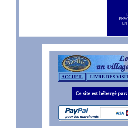
ENV
UN
ACCUEIL
LIVRE DES VISI
Ce site est hébergé par: