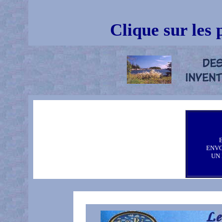
Clique sur les
ENV
UN