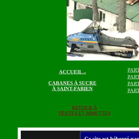
PART
ACCUEIL ..
PART
CABANES À SUCRE
PART
À SAINT-FABIEN
PART
RETOUR À
TEXTES ET RIMETTES
Ce site est hébergé par