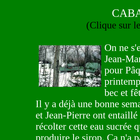
CABA
(Clique sur l
On ne s'e
Jean-Mar
pour Pâqu
printemps
bec et fê
Il y a déjà une bonne sem
et Jean-Pierre ont entaillé
récolter cette eau sucrée 
produire le sirop. Ça n'a p