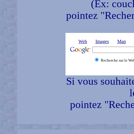
(Ex: couch
pointez "Recherc
Web
Images
Map
Recherche sur le We
Si vous souhait
l
pointez "Reche