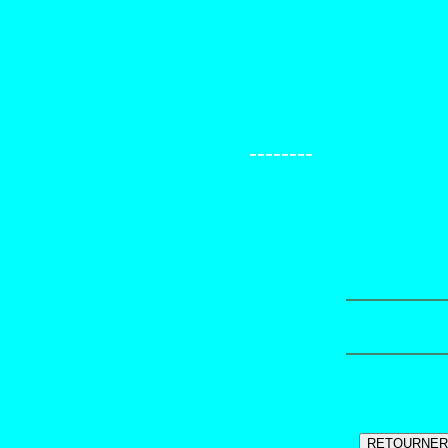
--------