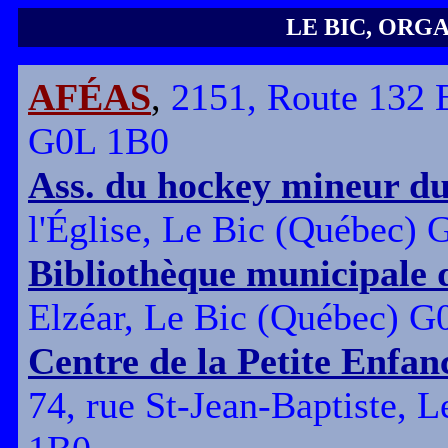
LE BIC, ORG
AFÉAS
,
2151, Route 132 
G0L 1B0
Ass. du hockey mineur du
l'Église, Le Bic (Québec)
Bibliothèque municipale 
Elzéar, Le Bic (Québec) 
Centre de la Petite Enfanc
74, rue St-Jean-Baptiste, 