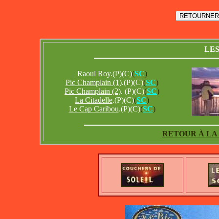
LE
Raoul Roy
.(P)(C)
(
SC
)
Pic Champlain (1)
.(P)(C)
(
SC
)
Pic Champlain (2)
. (P)(C)
(
SC
)
La Citadelle
.(P)(C)
(
SC
)
Le Cap Caribou
.(P)(C)
(
SC
)
RETOUR À LA 