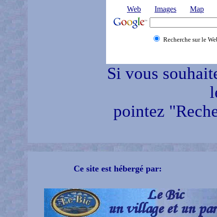
Web
Images
Map
Recherche sur le We
Si vous souhait
l
pointez "Reche
Ce site est hébergé par: