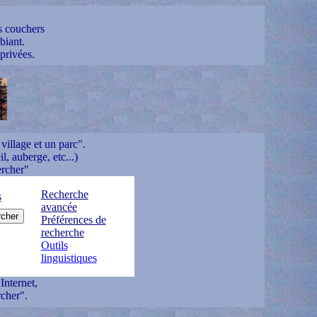
s couchers
biant.
 privées.
village et un parc".
l, auberge, etc...)
ercher"
Recherche
s
avancée
Préférences de
recherche
Outils
linguistiques
Internet,
cher".