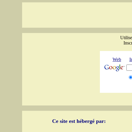
Utilis
Insc
Web
I
Ce site est hébergé par: