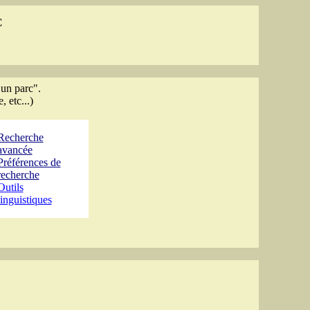
C
 un parc".
 etc...)
Recherche
avancée
Préférences de
recherche
Outils
linguistiques