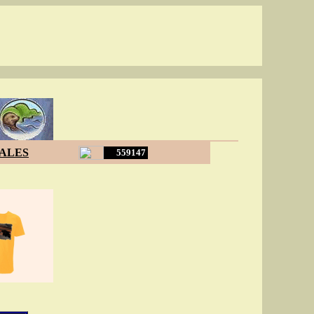
ALES
559147
: