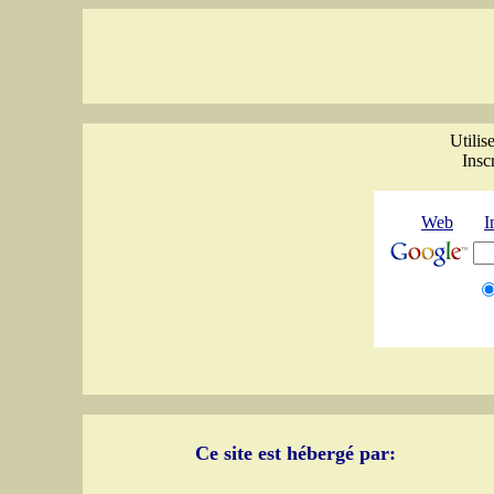
Utilis
Insc
Web
I
Ce site est hébergé par: