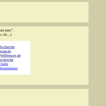
 un parc".
 etc...)
Recherche
avancée
Préférences de
recherche
Outils
linguistiques